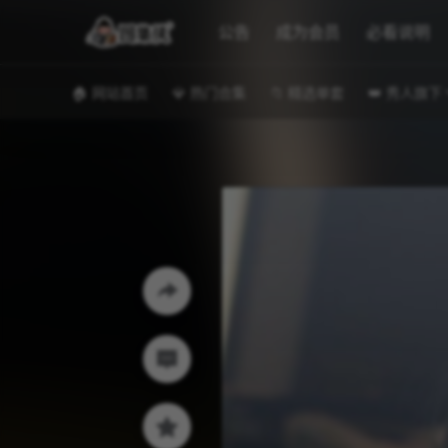
公告
成为会员
必看说明
🏠 网站首页
💎 热门合集
📁 精选单套
👑 秀人旗下