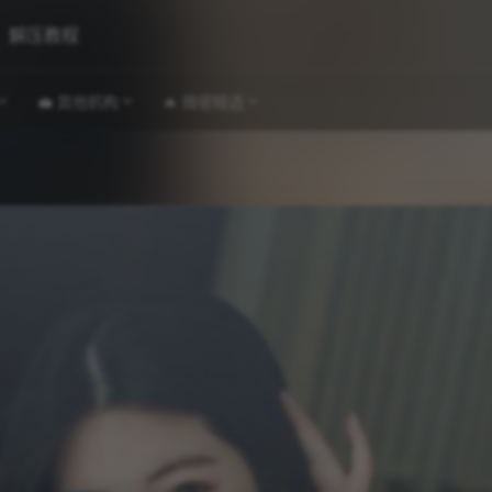
解压教程
💼 其他机构
🔥 微密精选