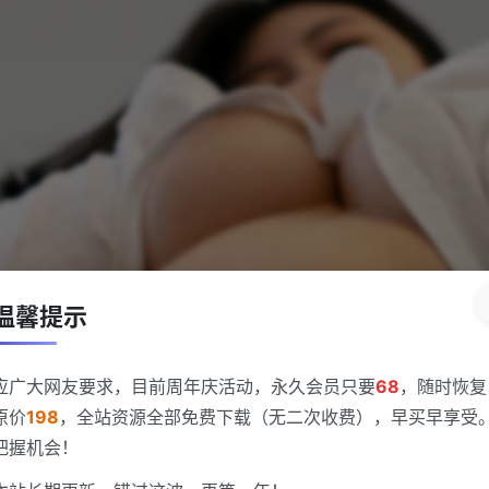
温馨提示
应广大网友要求，目前周年庆活动，永久会员只要
68
，随时恢复
原价
198
，全站资源全部免费下载（无二次收费），早买早享受
把握机会！