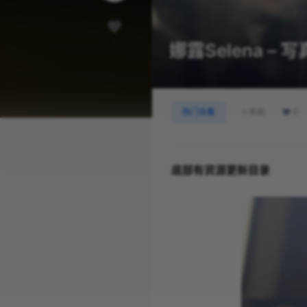
0
娜露Selena 
0
热门合集
1 年前
底部有资源更新目录