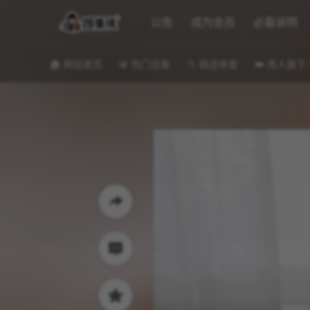
公告
成为会员
必看说明
🏠 网站首页
💎 热门合集
📁 精选单套
👑 秀人旗下