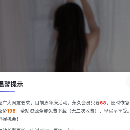
温馨提示
应广大网友要求，目前周年庆活动，永久会员只要
68
，随时恢复
原价
198
，全站资源全部免费下载（无二次收费），早买早享受
把握机会！