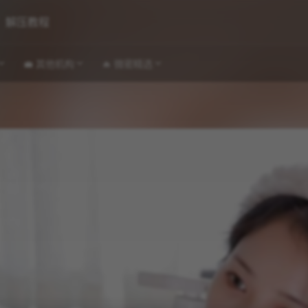
解压教程
💼 其他机构
🔥 微密精选