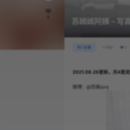
0
苏嫣嫣阿姨 – 
0
热门合集
4 年前
2021.08.26更新，共4套
微博：@苏嫣qvq