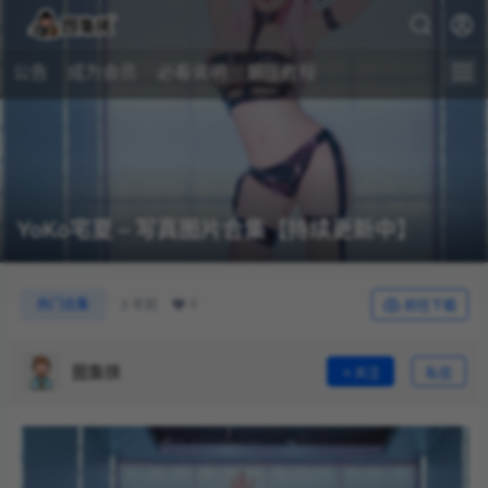
公告
成为会员
必看说明
解压教程
YoKo宅夏 – 写真图片合集【持续更新中】
0
热门合集
3 年前
前往下载
图集侠
关注
私信