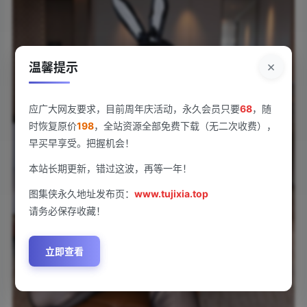
×
温馨提示
应广大网友要求，目前周年庆活动，永久会员只要
68
，随
时恢复原价
198
，全站资源全部免费下载（无二次收费），
早买早享受。把握机会！
本站长期更新，错过这波，再等一年！
图集侠永久地址发布页：
www.tujixia.top
请务必保存收藏！
立即查看