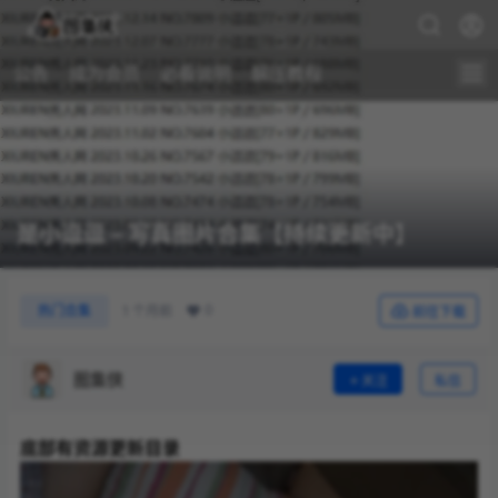
公告
成为会员
必看说明
解压教程
是小逗逗 – 写真图片合集【持续更新中】
0
热门合集
1 个月前
前往下载
图集侠
关注
私信
底部有资源更新目录