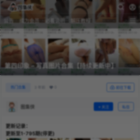
公告
成为会员
必看说明
解压教程
第四印象 – 写真图片合集【持续更新中】
0
热门合集
3 年前
前往下载
图集侠
关注
私信
更新记录：
更新至1-795期(停更)