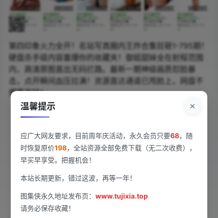
第四印象火力全开！名站写真圈内王炸合集狂砸1-795期！
硬盘杀手级内容塞爆你的收藏夹！御姐甜妹全在射程范围
内，高清原图直出无码拦路。最新一期神级画质怼脸暴
击，点开瞬间血压拉满！资源直达通道已甩脸上，网盘不
爆算我输！
×
温馨提示
查看
下载权限
应广大网友要求，目前周年庆活动，永久会员只要
68
，随
时恢复原价
198
，全站资源全部免费下载（无二次收费），
第四印象 – 写真图片合集【持续更新中】
早买早享受。把握机会！
您当前的等级为
游客
本站长期更新，错过这波，再等一年！
请先
登录
图集侠永久地址发布页：
www.tujixia.top
请务必保存收藏！
百度网盘