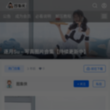
公告
成为会员
必看说明
解压教程
逐月Su – 写真图片合集【持续更新中】
0
热门合集
3 年前
前往下载
图集侠
关注
私信