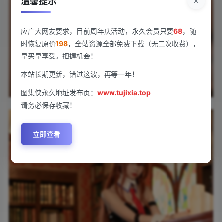
×
温馨提示
应广大网友要求，目前周年庆活动，永久会员只要
68
，随
时恢复原价
198
，全站资源全部免费下载（无二次收费），
早买早享受。把握机会！
本站长期更新，错过这波，再等一年！
图集侠永久地址发布页：
www.tujixia.top
请务必保存收藏！
立即查看