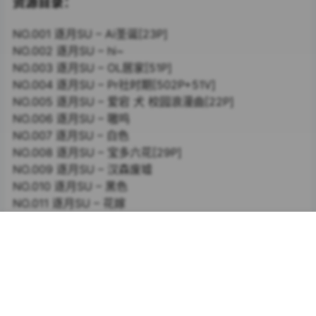
资源目录：
NO.001 逐月SU – Ai圣诞[23P]
NO.002 逐月SU – hi~
NO.003 逐月SU – OL居家[51P]
NO.004 逐月SU – Pr社时期[502P+51V]
NO.005 逐月SU – 爱宕 犬 校园浪漫曲[22P]
NO.006 逐月SU – 嗷呜
NO.007 逐月SU – 白色
NO.008 逐月SU – 宝多六花[29P]
NO.009 逐月SU – 汉森废墟
NO.010 逐月SU – 黑色
NO.011 逐月SU – 花嫁
NO.012 逐月SU – 家庭教师[54P]
NO.013 逐月SU – 今天也被木下君
首页
专题
认证
搜索
菜单
我的
NO.014 逐月SU – 今晚发这个
NO.015 逐月SU – 孔雀和服
NO.016 逐月SU – 快餐[32P]
NO.017 逐月SU – 蓝色衬衫 [22P88.8MB]