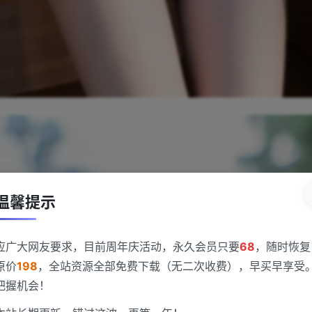
温馨提示
应广大网友要求，目前周年庆活动，永久会员只要
68
，随时恢复
原价
198
，全站资源全部免费下载（无二次收费），早买早享受
把握机会！