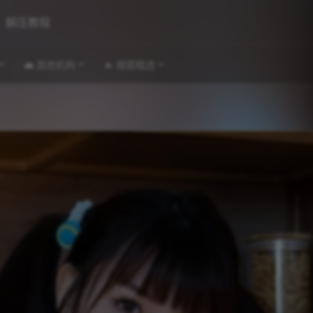
解压教程
💼 其他机构
🔥 微密精选