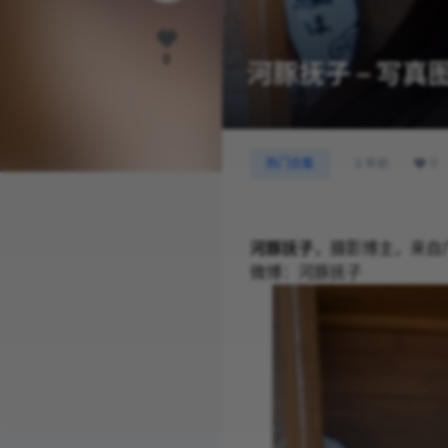
0
河豚抚子 – 写
0
热门合集
3 年前
河豚抚子
，摄影博主，来自广
微博：河豚抚子