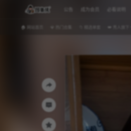
公告
成为会员
必看说明
🏠 网站首页
💎 热门合集
📁 精选单套
👑 秀人旗下