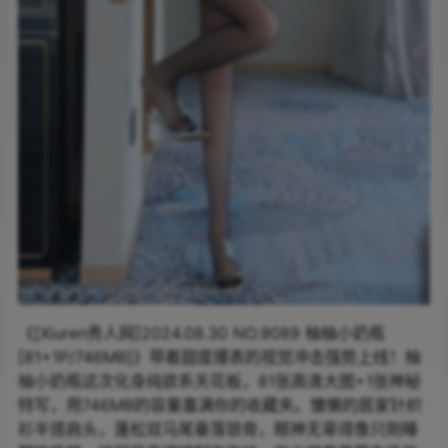
《[Xiuren秀人网]2024.08.30 NO.9089 柚柚小奶瓶
[81+1P/746MB]》带着甜度爆表的视觉冲击强势上线！柚
柚小奶瓶这次化身纯欲系天花板，81张高清大图+1张神秘
特写，用746MB的容量塞满你的收藏夹。慵懒的居家针织
衫半搭肩头，蓬松双马尾垂落锁骨，眼神无辜得像只刚睡