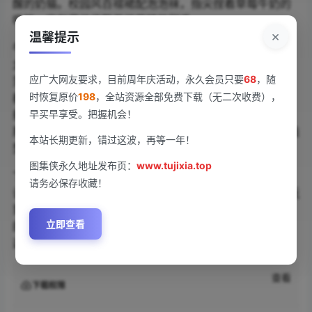
醒的奶猫。校园风百褶裙配泡泡袜，指尖捏着草莓牛奶的
吸管，空气里仿佛飘着棉花糖的甜香。
×
温馨提示
午后阳光斜照的咖啡厅场景，柚柚小奶瓶咬着樱花味马卡
龙，腮帮鼓鼓的模样让人想戳。外景部分更是杀疯全场，
应广大网友要求，目前周年庆活动，永久会员只要
68
，随
薄荷绿吊带裙在草坪上铺开，脚踝沾着几片花瓣，连发丝
时恢复原价
198
，全站资源全部免费下载（无二次收费），
都透着氧气感。特写镜头放大她的招牌泪痣，水光唇釉折
早买早享受。把握机会！
射出蜜桃色光泽，睫毛颤动时像蝴蝶掠过四月春风。最后
那张未公开的+1P藏着彩蛋，据说有从未尝试过的暗黑系造
本站长期更新，错过这波，再等一年！
型。
图集侠永久地址发布页：
www.tujixia.top
下载包解压瞬间就能听见心跳加速的声音，每帧画面都在
请务必保存收藏！
诠释何为“甜妹天花板”。柚柚小奶瓶这次把纯与欲的边界玩
到极致，毛衣滑落的瞬间、裙摆扬起的弧线、回眸时嘴角
立即查看
的奶油渍，每个细节都直戳心脏。硬盘预留好空间了吗？
这次更新注定要霸占你的深夜收藏夹。
查看
下载权限