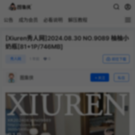
公告
成为会员
必看说明
解压教程
[Xiuren秀人网]2024.08.30 NO.9089 柚柚小
奶瓶[81+1P/746MB]
0
秀人网
1 年前
前往下载
图集侠
关注
私信