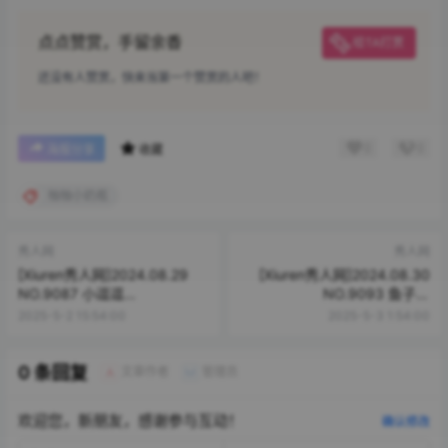
点点赞赏，手留余香
给TA打赏
还没有人赞赏，快来当第一个赞赏的人吧！
0
0
海报分享
收藏
柚柚小奶瓶
秀人网
秀人网
[Xiuren秀人网]2024.08.29
[Xiuren秀人网]2024.08.30
NO.9087 小逗逗
NO.9093 鱼子酱
[79+1P/681MB]
Fish[80+1P/712MB]
2025-5-2 15:54:00
2025-5-3 1:54:00
0 条回复
文章作者
管理员
A
M
欢迎您，新朋友，感谢参与互动！
确认修改