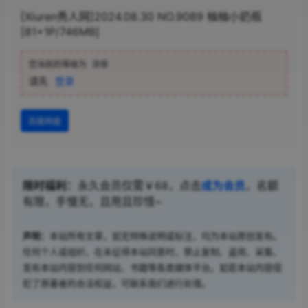
[Xiuren秀人网]2024.08.30 NO.9089 柚柚小奶瓶
[81+1P/746MB]
您当前的等级为
游客
请先
登录
百度网盘
限时福利：
永久会员仅需￥68，点击
成为会员
，名额
有限，手慢无，且用且珍惜~
声明：
本站所有文章，如无特殊说明或标注，均为本站原创发布。
任何个人或组织，在未征得本站同意时，禁止复制、盗用、采集、
发布本站内容到任何网站、书籍等各类媒体平台。如若本站内容侵
犯了原著者的合法权益，可联系我们进行处理。