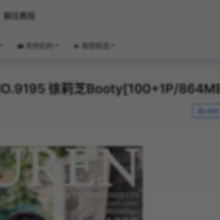
解压教程
💼 其他机构
🔥 微密精选
NO.9195 徐莉芝Booty[100+1P/864M
前往