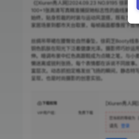
《[Xiuren秀人网]2024.09.23 NO.91
100+1张高清写真精准捕捉她标志性的曲线美感
始终，贴身剪裁的时装与运动风混搭，既有力量感
家居场景到都市天台取景，每帧画面都像按下暂
丝绸吊带裙在腰臀处自然垂坠，徐莉芝Booty
铜色肌肤在阳光下泛着健康光泽。摄影师巧妙运
伸。暗调布景中红色高跟鞋成为点睛之笔，与小
懒迷离或锐利张扬，每个表情都在诉说不同故事
富层次。动态抓拍定格发丝飞扬的瞬间，静态特
呈现，也是时尚摄影的创意实验。
[Xiuren秀人网]
下载权限
VIP用户组：
免费下载
您当前的等级为
请先
登录