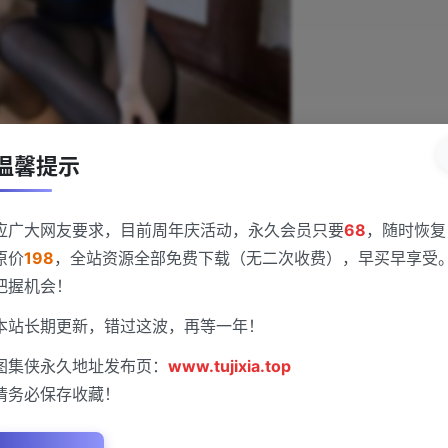
温馨提示
应广大网友要求，目前周年庆活动，永久会员只要
68
，随时恢复
原价
198
，全站资源全部免费下载（无二次收费），早买早享受
把握机会！
本站长期更新，错过这波，再等一年！
图集侠永久地址发布页：
www.tujixia.top
请务必保存收藏！