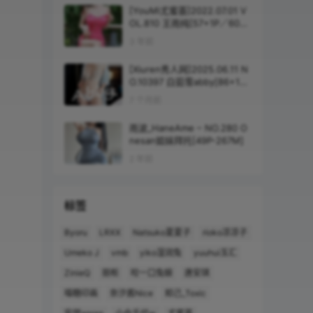
[YouMi尤蜜荟]2022.07.01 V
OL.810 王雨纯[57+1P／607
MB]
3 年前
[Xiuren秀人网]2025.06.11 N
O.10397 白茹雪abby[86+1P/
734MB]
7 个月前
雨波_HaneAme – NO.280 O
nesan姐妹拜托[49P-267M]
2 年前
标签
Byoru
LRXX
Natsuko夏夏子
rioko凉凉子
Umeko J
vmb
yiko湿润兔
yuuhui玉汇
ZinieQ
丽柜
咬一口兔娘
唐安琪
喵糖印画
奈汐酱Nice
妲己_Toxic