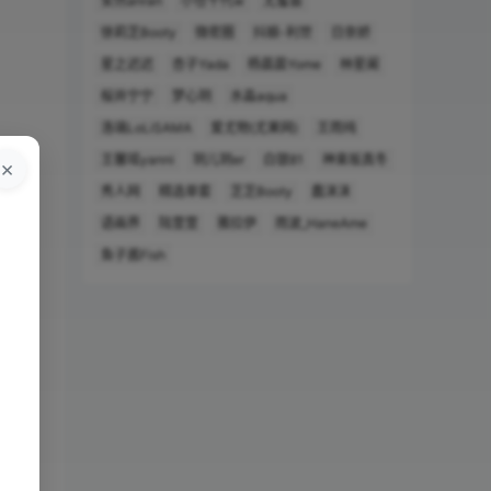
安然anran
小仓千代w
尤蜜荟
徐莉芝Booty
微密圈
抖娘-利世
日奈娇
星之迟迟
杏子Yada
杨晨晨Yome
林星阑
桜井宁宁
梦心玥
水淼aqua
洛璃LoLiSAMA
爱尤物(尤果网)
王雨纯
王馨瑶yanni
玥儿玥er
白银81
神楽坂真冬
×
秀人网
精选单套
芝芝Booty
蠢沫沫
语画界
陆萱萱
雅拉伊
雨波_HaneAme
鱼子酱Fish
。