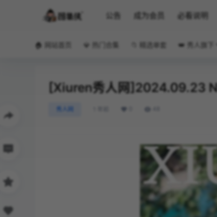
公告
成为会员
必看说明
🏠 网站首页
💎 热门合集
📁 精选单套
👑 秀人旗下
[Xiuren秀人网]2024.09.23 
0
48
秀人网
1 年前