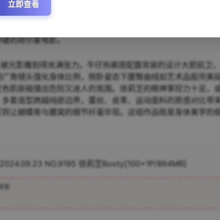
立即查看
95 徐莉芝Booty》以极具视觉冲击力的镜头语言展现模特徐莉芝的独特魅
，光影交错间勾勒出令人过目难忘的性感轮廓。徐莉芝Booty主
又不失柔美气质。864MB超大容量素材包收录多角度特写，从
停键的荷尔蒙电影。
线条被光影雕刻得充满张力。牛仔热裤搭配露背装的设计大胆前卫
用广角镜头强化身体比例，侧卧姿态下腰臀曲线如艺术品般完美
麦色肌肤碰撞出危险又迷人的氛围。徐莉芝的眼神掌控力十足，
。多套造型跨越纯欲边界，蕾丝、皮革、运动面料的质感对比带
写则让蝴蝶骨与腰窝的细节纤毫毕现。这组作品既是身体美学的
2024.09.23 NO.9195 徐莉芝Booty[100+1P/864MB]
游客