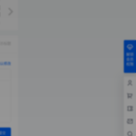
示标题
解锁
会员
认修改
权限
提交