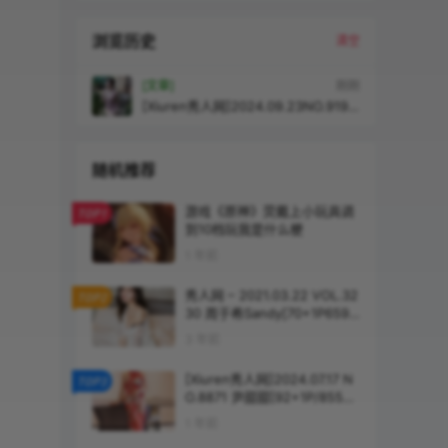
浏览历史
清空
[文章]
刚刚
[Xiuren秀人网]2024.09.23NO.9195
徐莉芝Booty[100+1P/864M
随机推荐
游戏《原神》荧戴上小玩具调
TOP1
到10档玩我是什么梗
1 年前
秀人网 – 2021.03.22 VOL.32
TOP2
30 周于希Sandy[70+1P659
M]
3 年前
[Xiuren秀人网]2024.07.17 N
TOP3
O.8871 尹甜甜[92+1P/855M
B]
1 年前