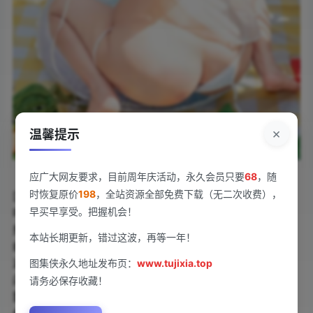
×
温馨提示
应广大网友要求，目前周年庆活动，永久会员只要
68
，随
《雨波_HaneAme – NO.394 COVERVEIBAE – 比基尼
时恢复原价
198
，全站资源全部免费下载（无二次收费），
[31P-238MB]》用镜头捕捉盛夏的荷尔蒙。阳光穿透棕榈
早买早享受。把握机会！
叶洒在皮肤上，雨波_HaneAme以标志性的甜辣风格诠释
热带风情，克莱因蓝比基尼勾勒出流畅曲线，亮橙色纱巾
本站长期更新，错过这波，再等一年！
缠绕腰间随海风飘动。31张高质画面里，她或慵懒倚靠沙
滩躺椅，或侧身撩起湿润长发，锁骨挂着的水珠在逆光下
图集侠永久地址发布页：
www.tujixia.top
闪烁。镜头切换至室内场景，低饱和度滤镜包裹着暧昧光
请务必保存收藏！
影，湿发贴在肩颈的细节被放大，指尖划过泳衣系带的动