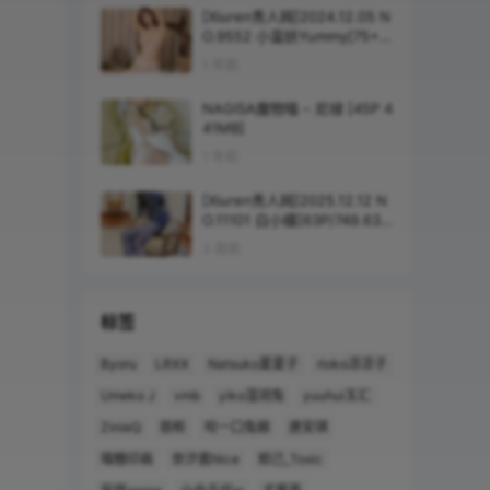
[Xiuren秀人网]2024.12.05 N
O.9552 小蛮妖Yummy[75+1
P/711MB]
1 年前
NAGISA魔物喵 – 尼禄 [45P 4
41MB]
1 年前
[Xiuren秀人网]2025.12.12 N
O.11101 白小蝶[63P/749.63M
B]
3 周前
标签
Byoru
LRXX
Natsuko夏夏子
rioko凉凉子
Umeko J
vmb
yiko湿润兔
yuuhui玉汇
ZinieQ
丽柜
咬一口兔娘
唐安琪
喵糖印画
奈汐酱Nice
妲己_Toxic