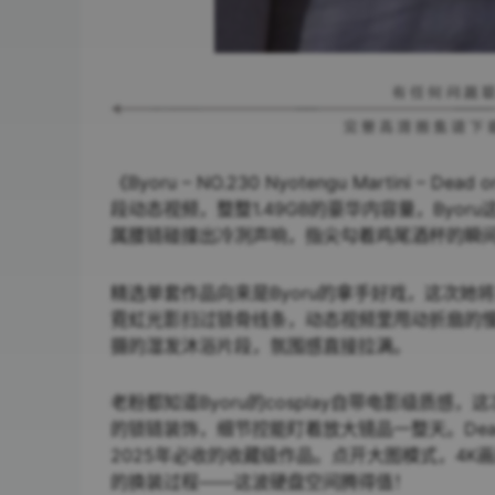
《Byoru – NO.230 Nyotengu Martini
段动态视频，整整1.49GB的豪华内容量，By
属腰链碰撞出冷冽声响，指尖勾着鸡尾酒杯的瞬间，仿
精选单套作品向来是Byoru的拿手好戏，这次
霓虹光影扫过锁骨线条，动态视频里甩动折扇的慢
摄的湿发沐浴片段，氛围感直接拉满。
老粉都知道Byoru的cosplay自带电影级质
的锁链装饰，细节控能盯着放大镜品一整天。Dead o
2025年必收的收藏级作品。点开大图模式，4
的换装过程——这波硬盘空间腾得值！