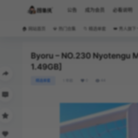
公告
成为会员
必看说明
🏠 网站首页
💎 热门合集
📁 精选单套
👑 秀人旗下
Byoru – NO.230 Nyotengu Ma
1.49GB]
0
44
精选单套
1 年前