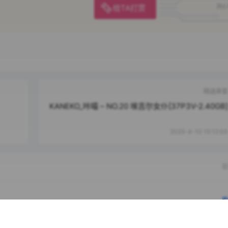
给TA打赏
共0
精选单套
KANEKO_咔喵 – NO.20 埃吉尔女仆[37P3V-2.40GB]
2025-4-10 15:12:00
提
确