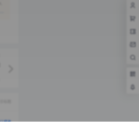
人
示标题
认修改