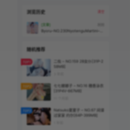
浏览历史
清空
[文章]
刚刚
Byoru–NO.230NyotenguMartini–
DeadorAlive[47P22V-1.49G
随机推荐
二佐 – NO.159 2B女仆[31P-2
TOP1
58MB]
3 年前
七七娜娜子 – NO.16 穗香泳衣
TOP2
[31P4V-667MB]
11 个月前
Natsuko夏夏子 – NO.67 间谍
TOP3
过家家 约尔[64P-399MB]
1 年前