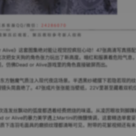
 – Dead or Alive》这套图集绝对能让视觉控疯狂心动！47张高清写真搭配
oru这次把女天狗的角色张力玩出了新高度。暗红和服裹着危险气息
佛Dead or Alive游戏里的角色直接破屏而出。
她将东方魅魔气质注入现代夜店场景。半透黑纱裙摆下若隐若现的
镜头简直绝了。47张成片张张能当壁纸，22V里甚至藏着双机
感，这次连发丝飘动的弧度都透着经费燃烧的味道。从凌厉眼妆到脚踝
r Alive的暴力美学遇上Martini的微醺情调，这套精选单套
K画质下连羽毛面具的磨损纹理都清晰可见，附带的花絮视频还有