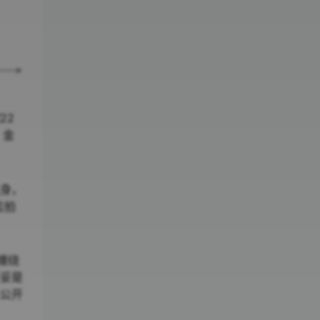
22
，金
纹身，
位拍
缠绕
妥妥是
未公开