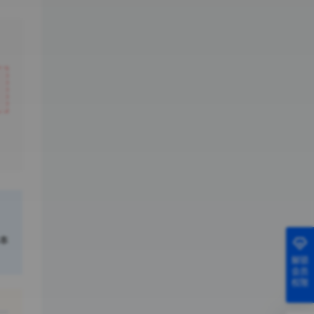
本
解锁
会员
权限