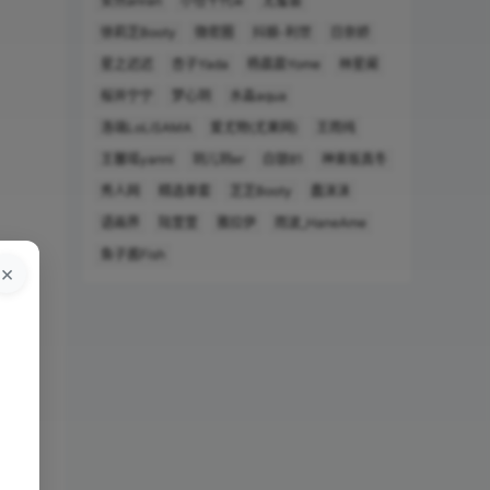
安然anran
小仓千代w
尤蜜荟
徐莉芝Booty
微密圈
抖娘-利世
日奈娇
星之迟迟
杏子Yada
杨晨晨Yome
林星阑
桜井宁宁
梦心玥
水淼aqua
洛璃LoLiSAMA
爱尤物(尤果网)
王雨纯
王馨瑶yanni
玥儿玥er
白银81
神楽坂真冬
秀人网
精选单套
芝芝Booty
蠢沫沫
语画界
陆萱萱
雅拉伊
雨波_HaneAme
鱼子酱Fish
×
。