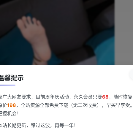
温馨提示
应广大网友要求，目前周年庆活动，永久会员只要
68
，随时恢复
原价
198
，全站资源全部免费下载（无二次收费），早买早享受
把握机会！
本站长期更新，错过这波，再等一年！