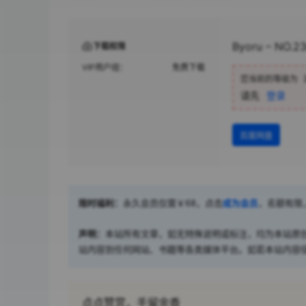
Byoru – NO.23
下载权限
VIP用户组：
免费下载
您当前的等级为
请先
登录
百度网盘
限时福利：
永久会员仅需￥68，点击
成为会员
，名额有限
声明：
本站所有文章，如无特殊说明或标注，均为本站原
站内容到任何网站、书籍等各类媒体平台。如若本站内容
点点赞赏，手留余香