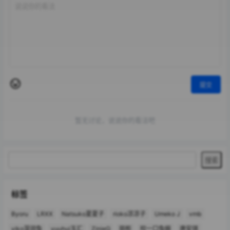
提交
暂无讨论，说说你的看法吧
标签
Byoru
LRXX
Natsuko夏夏子
rioko凉凉子
Umeko J
vmb
yiko湿润兔
yuuhui玉汇
ZinieQ
丽柜
咬一口兔娘
唐安琪