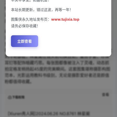
力拉满。水蓝色吊带裙与沙滩光影交织，发丝沾着水珠的
镜头甜度爆表；黑色蕾丝礼服搭配复古滤镜，慵懒眼神穿
本站长期更新，错过这波，再等一年！
透屏幕直击人心。光影交错间，林星阑将纯欲风玩出新高
图集侠永久地址发布页：
www.tujixia.top
度，锁骨线条与腰臀比例被镜头精准捕捉。
请务必保存收藏！
825MB超清画质放大每一处细节，睫毛颤动时的微表情都
清晰可见。天台夜景系列堪称封神之作，霓虹灯下的侧颜
立即查看
剪影与露肩针织衫形成绝妙反差。特别收录的1P福利照藏
着彩蛋，湿发贴颈的造型让粉丝直呼“血槽空”。从甜美少女
到冷艳御姐，林星阑在镜头前切换自如，蕾丝手套、珍珠
耳钉等配饰暗藏巧思。每张图都像被注入了灵魂，动态抓
拍定格发梢扬起45度的完美瞬间。这套图集堪称摄影构图
范本，光影运用教科书级别，无论是摄影爱好者还是颜值
粉都值得收藏。
查看
下载权限
[Xiuren秀人网]2024.06.26 NO.8761 林星阑