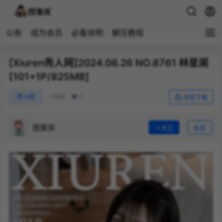
公告
成为会员
必看说明
解压教程
[Xiuren秀人网]2024.06.26 NO.8761 林星阑
[101+1P/825MB]
0
秀人网
1 年前
前往下载
图集侠
关注
私信