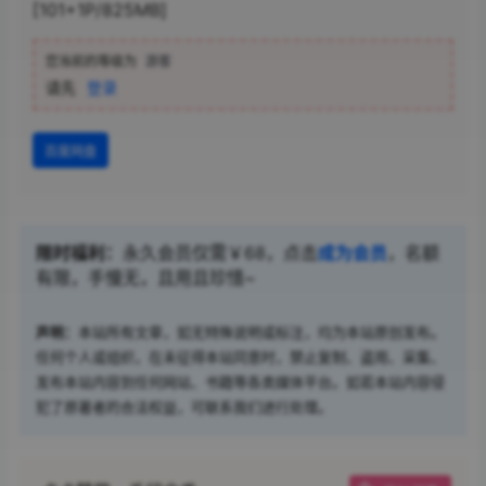
[101+1P/825MB]
您当前的等级为
游客
请先
登录
百度网盘
限时福利：
永久会员仅需￥68，点击
成为会员
，名额
有限，手慢无，且用且珍惜~
声明：
本站所有文章，如无特殊说明或标注，均为本站原创发布。
任何个人或组织，在未征得本站同意时，禁止复制、盗用、采集、
发布本站内容到任何网站、书籍等各类媒体平台。如若本站内容侵
犯了原著者的合法权益，可联系我们进行处理。