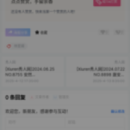
点点赞赏，手留余香
给TA打赏
还没有人赞赏，快来当第一个赞赏的人吧！
0
0
海报分享
收藏
林星阑
秀人网
秀人网
[Xiuren秀人网]2024.06.25
[Xiuren秀人网]2024.07.22
NO.8755 安然
NO.8898 唐安琪
anran[80+1P/662MB]
[81+1P/761MB]
2025-4-12 17:35:00
2025-4-13 8:35:00
0 条回复
文章作者
管理员
A
M
欢迎您，新朋友，感谢参与互动！
确认修改