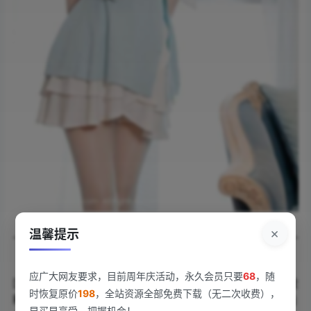
×
温馨提示
《[Xiuren秀人网]2024.06.26 NO.8761 林星阑
应广大网友要求，目前周年庆活动，永久会员只要
68
，随
[101+1P/825MB]》上线即引发热议。林星阑以多套造型诠
时恢复原价
198
，全站资源全部免费下载（无二次收费），
释夏日清凉美学，101张高清大图+1张特写封面，视觉冲击
早买早享受。把握机会！