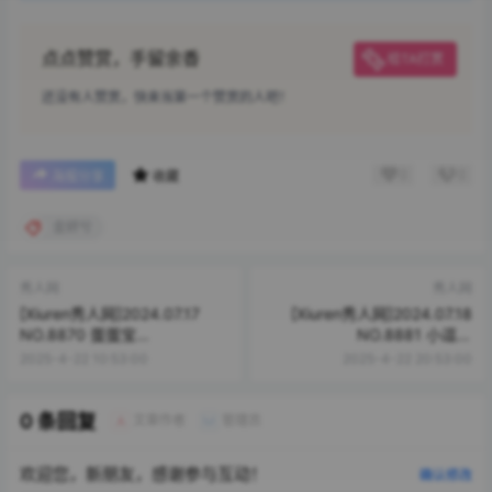
点点赞赏，手留余香
给TA打赏
还没有人赞赏，快来当第一个赞赏的人吧！
0
0
海报分享
收藏
金妍兮
秀人网
秀人网
[Xiuren秀人网]2024.07.17
[Xiuren秀人网]2024.07.18
NO.8870 蛋蛋宝
NO.8881 小逗逗
[82+1P/761MB]
[80+1P/686MB]
2025-4-22 10:53:00
2025-4-22 20:53:00
0 条回复
文章作者
管理员
A
M
欢迎您，新朋友，感谢参与互动！
确认修改