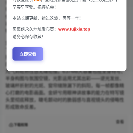
条，薄纱睡衣透出若隐若现的肌肤光泽。转场换上纯白吊
早买早享受。把握机会！
带裙，赤脚踩在木质地板上，发丝垂落肩头的慵懒画面仿
佛能嗅到洗发水的淡香。户外场景更添灵动，薄荷绿连衣
本站长期更新，错过这波，再等一年！
裙被风吹起褶皱，她笑着伸手压住裙摆的瞬间定格成青春
图集侠永久地址发布页：
www.tujixia.top
特写。
请务必保存收藏！
金妍兮的镜头表现力充满呼吸感，居家主题展现松弛状态
下的自然美，蜷缩在沙发角落翻书的侧影透着文艺气质。
立即查看
换上黑色蕾丝礼服又瞬间切换成冷艳模式，指尖轻抚锁骨
的动作张力拉满。70张高画质写真涵盖七套造型，从甜美
元气到轻熟性感无缝衔接。637MB大容量包揽全身特写、
半身构图与氛围空镜，光影运用尤其出彩——逆光发丝、
玻璃杯折射的光斑、窗帘缝隙漏下的斜阳，每一帧都像精
心打磨的电影画面。金妍兮用眼神讲故事的能力在特写镜
头里彻底释放，睫毛颤动时的脆弱感与直视镜头的侵略性
形成致命反差。
查看
下载权限