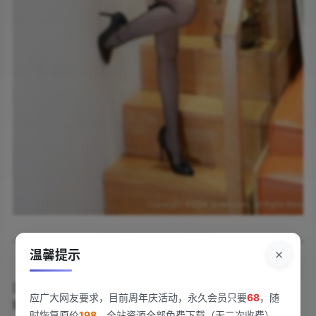
×
温馨提示
《[Xiuren秀人网]2024.07.17 NO.8873 金妍兮
[70+1P/637MB]》用镜头捕捉了夏日限定的鲜活美感。金
应广大网友要求，目前周年庆活动，永久会员只要
68
，随
妍兮舒展身姿倚在落地窗边，晨光勾勒出她纤细的锁骨线
时恢复原价
198
，全站资源全部免费下载（无二次收费），