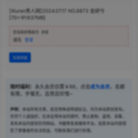
[Xiuren秀人网]2024.07.17 NO.8873 金妍兮
[70+1P/637MB]
您当前的等级为
游客
请先
登录
百度网盘
限时福利：
永久会员仅需￥68，点击
成为会员
，名额
有限，手慢无，且用且珍惜~
声明：
本站所有文章，如无特殊说明或标注，均为本站原创发布。
任何个人或组织，在未征得本站同意时，禁止复制、盗用、采集、
发布本站内容到任何网站、书籍等各类媒体平台。如若本站内容侵
犯了原著者的合法权益，可联系我们进行处理。