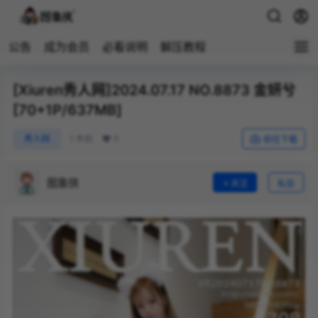
公告
成为会员
必看说明
解压教程
[Xiuren秀人网]2024.07.17 NO.8873 金妍兮
[70+1P/637MB]
0
秀人网
1 年前
前往下载
图集侠
关注
私信