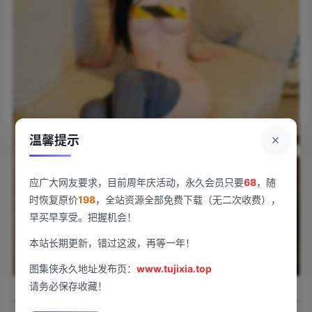
×
温馨提示
应广大网友要求，目前周年庆活动，永久会员只要
68
，随
时恢复原价
198
，全站资源全部免费下载（无二次收费），
早买早享受。把握机会！
本站长期更新，错过这波，再等一年！
图集侠永久地址发布页：
www.tujixia.top
请务必保存收藏！