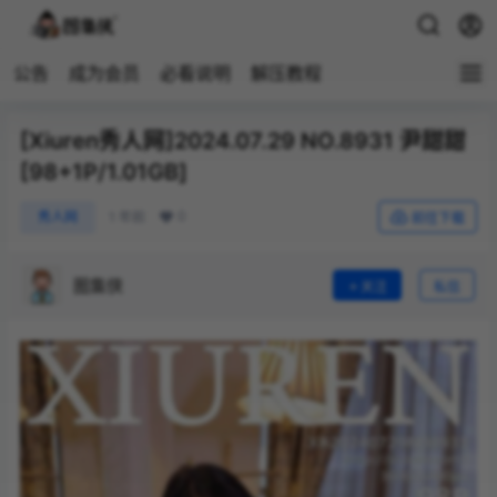
公告
成为会员
必看说明
解压教程
[Xiuren秀人网]2024.07.29 NO.8931 尹甜甜
[98+1P/1.01GB]
0
秀人网
1 年前
前往下载
图集侠
关注
私信