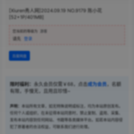
[Xiuren秀人网]2024.09.19 NO.9179 陈小花
[52+1P/401MB]
您当前的等级为
游客
请先
登录
百度网盘
限时福利：
永久会员仅需￥68，点击
成为会员
，名额
有限，手慢无，且用且珍惜~
声明：
本站所有文章，如无特殊说明或标注，均为本站原创发布。
任何个人或组织，在未征得本站同意时，禁止复制、盗用、采集、
发布本站内容到任何网站、书籍等各类媒体平台。如若本站内容侵
犯了原著者的合法权益，可联系我们进行处理。