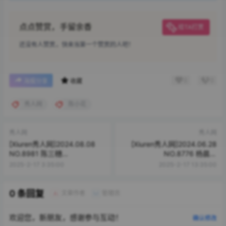
点点赞赏，手留余香
给TA打赏
还没有人赞赏，快来当第一个赞赏的人吧！
0
0
海报分享
收藏
秀人网
陈小花
秀人网
秀人网
[Xiuren秀人网]2024.08.08
[Xiuren秀人网]2024.06.28
NO.8981 陈三穗
NO.8776 杨晨晨
[74+1P/730MB]
Yome[90+1P/926MB]
2025-2-17 3:35:00
2025-2-17 13:35:00
0 条回复
文章作者
管理员
A
M
欢迎您，新朋友，感谢参与互动！
确认修改