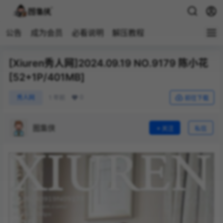
公告
成为会员
必看说明
解压教程
[Xiuren秀人网]2024.09.19 NO.9179 陈小花
[52+1P/401MB]
0
秀人网
1 年前
前往下载
图集侠
关注
私信