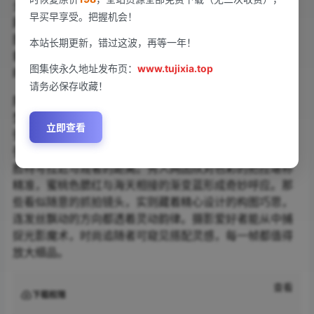
头，指尖轻触沙滩的细腻质感被高清画面精准捕捉。秀人
早买早享受。把握机会！
网一贯的拍摄风格在此次作品中延续，光影层次分明，构
图充满呼吸感。52张正片加1张独家花絮，401MB容量承
本站长期更新，错过这波，再等一年！
载丰富细节——锁骨线条的微光，裙摆扬起的弧度，回眸
图集侠永久地址发布页：
www.tujixia.top
时眼底流转的笑意。
请务必保存收藏！
陈小花的表现力再次突破，纯欲风吊带短裙与复古港风造
型切换自如。绿植环绕的露台场景，她倚靠藤椅的姿态松
立即查看
弛自然；霓虹灯管点缀的暗调空间，红唇与黑色皮衣形成
强烈冲击。画面中偶尔穿插的生活感瞬间，未加修饰的侧
脸特写拉近与观者的距离。秀人网团队对色彩的把控堪称
精准，蜜桃色腮红与海天相接的渐变蓝形成奇妙呼应。那
些看似随意的抓拍镜头，实则藏着精心设计的构图巧思，
连发丝飘动的方向都透着灵动韵律。摄影爱好者能从中捕
捉光影魔术，时尚追随者可窥见搭配灵感，每一帧都值得
放大细品。
查看
下载权限