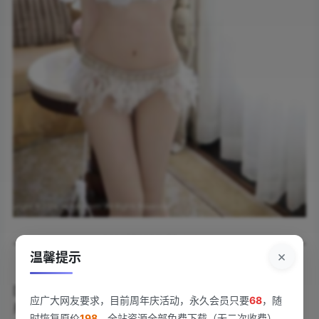
×
温馨提示
《[Xiuren秀人网]2024.09.19 NO.9179 陈小花
[52+1P/401MB]》带来一场视觉盛宴。镜头下的陈小花化
应广大网友要求，目前周年庆活动，永久会员只要
68
，随
身多面缪斯，轻盈纱裙与夏日阳光碰撞，慵懒卷发垂落肩
时恢复原价
198
，全站资源全部免费下载（无二次收费），