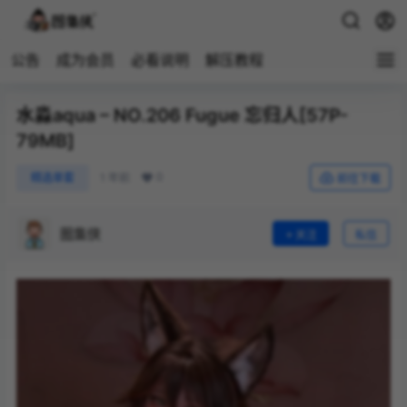
公告
成为会员
必看说明
解压教程
水淼aqua – NO.206 Fugue 忘归人[57P-
79MB]
0
精选单套
1 年前
前往下载
图集侠
关注
私信