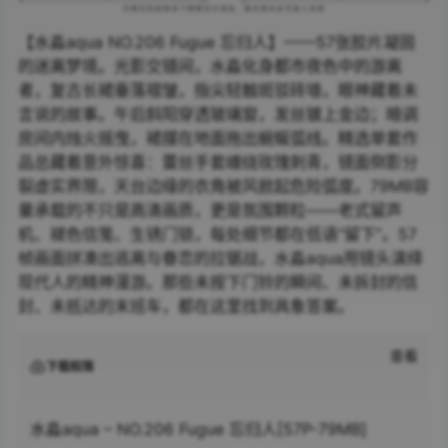
【水淼aqua NO.206 Fugue 忘归人】——57张胶片凝固
的迷离梦境。光影交错间，水淼化身都市夜色中的游离
者，复古长裙垂落褶皱，指尖轻触斑驳砖墙，眼神藏着未
言说的故事。午后斜阳穿透玻璃窗，发丝镀上金边；暗调
房间内烛火摇曳，裙摆在地面拖出蜿蜒弧线。精选单套作
品总藏着意外惊喜：蕾丝手套缠绕玫瑰刺青，镜面倒影分
裂虚实界限，天台边缘的衣角被风掀起危险弧度。79MB容
量承载的不只是高清画质，更是氛围颗粒——老式留声
机、褪色信笺、生锈门锁，每处细节都在低语“留下”。57
帧画面拼凑出逃离与眷恋的拉锯战，水淼aqua用镜头演绎
现代人的精神漫游。那些未按下门铃的瞬间、未拆封的信
封、未抵达的末班车，都在这里找到具象答案。
查看
下载权限
水淼aqua – NO.206 Fugue 忘归人[57P-79MB]