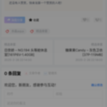
还没有人赞赏，快来当第一个赞赏的人吧！
0
0
海报分享
收藏
水淼aqua
精选单套
精选单套
精选单套
日奈娇 – NO.194 头等舱休息
糖果果Candy – 灰色卫衣
室[161P6V-1.40GB]
[37P-119MB]
2025-2-26 22:14:00
2025-2-26 22:18:00
0 条回复
文章作者
管理员
A
M
欢迎您，新朋友，感谢参与互动！
确认修改