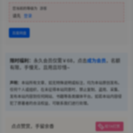
您当前的等级为
游客
请先
登录
百度网盘
限时福利：
永久会员仅需￥68，点击
成为会员
，名额
有限，手慢无，且用且珍惜~
声明：
本站所有文章，如无特殊说明或标注，均为本站原创发布。
任何个人或组织，在未征得本站同意时，禁止复制、盗用、采集、
发布本站内容到任何网站、书籍等各类媒体平台。如若本站内容侵
犯了原著者的合法权益，可联系我们进行处理。
点点赞赏，手留余香
给TA打赏