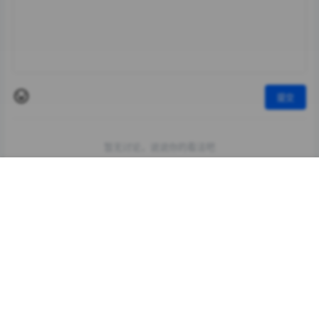
提交
暂无讨论，说说你的看法吧
首页
专题
认证
搜索
菜单
我的
标签
Byoru
LRXX
Natsuko夏夏子
rioko凉凉子
Umeko J
vmb
yiko湿润兔
yuuhui玉汇
ZinieQ
丽柜
咬一口兔娘
唐安琪
喵糖印画
奈汐酱Nice
妲己_Toxic
安然anran
小仓千代w
尤蜜荟