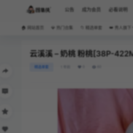
公告
成为会员
必看说明
🏠 网站首页
💎 热门合集
📁 精选单套
👑 秀人旗下
云溪溪 – 奶桃 粉桃[38P-422
0
60
精选单套
1 年前