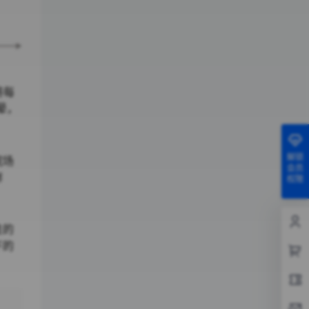
将每
晕，
解锁
院场
会员
鲜
权限
性的
下的