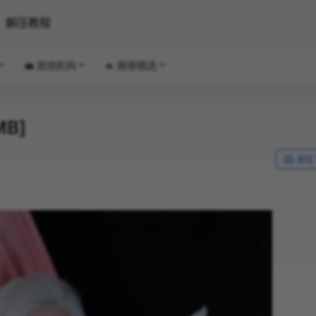
解压教程
💼 其他机构
🔥 微密精选
MB]
前往