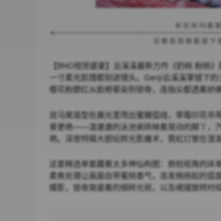
【BNO视觉盛宴】云溪溪最新力作《奶桃 粉桃》
一寸柔光肌理都刻进镜头。Genji云溪溪掌镜
樱花粉腮红从脸颊晕染到锁骨，连指尖都透着娇
双马尾造型在晨光里甩出蜜糖弧线，草莓印花吊
景更绝——湿漉漉的泳池瓷砖映着晃动的脚丫，
艳。深夜特辑大胆玩转光影魔术，霓虹灯管在湿
这套精选单套藏着太多神仙构图：俯拍视角的床
柔焦处理让画面自带蜜桃香气，连发梢扬起的弧
蝶影，锁骨窝盛着的细碎光斑，以及裙摆旋转时