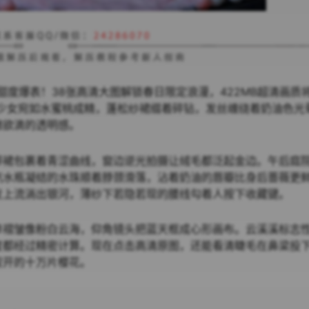
甜度爆表！38张高清大图解锁春日限定浪漫，422MB超清画质
下的少女宛如水蜜桃成精，蓬松纱裙缀着碎钻，发丝缠绕着奶油色光
嫩欲滴的透明感。
带裙包裹着青涩曲线，窗边逆光拍摄让绒毛都泛起金边。午后庭
汽水瓶凝结的水珠顺着脖颈滑落，沾着奶油的唇瓣比身后蔷薇更
发上流淌出银河，薄纱下若隐若现的腰线勾着人按下收藏键。
单褶皱像粉白云海，仰角镜头把蓝天框成心形画布。云溪溪标志
度都经过精密计算。现在点击高清原图，还能看清睫毛在鼻梁投
绽开的十万片樱花。