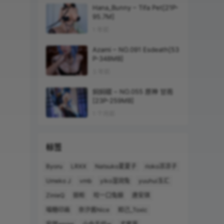
Hana_Bunny – Tifa Pet[21P-
95.7M]
1 年前
Azami – NO.091 Esdeath[53
P-348MB]
3 年前
焖焖碳 – NO.055 原神 甘雨
[23P-259MB]
1 个月前
标签
Byoru
LRXX
Natsuko夏夏子
rioko凉凉子
Umeko J
vmb
yiko湿润兔
yuuhui玉汇
ZinieQ
丽柜
咬一口兔娘
唐安琪
喵糖印画
奈汐酱Nice
妲己_Toxic