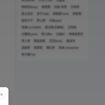
安然anran
小仓千代w
尤蜜荟
徐莉芝Booty
微密圈
抖娘-利世
日奈娇
星之迟迟
杏子Yada
杨晨晨Yome
林星阑
桜井宁宁
梦心玥
水淼aqua
洛璃LoLiSAMA
爱尤物(尤果网)
王雨纯
王馨瑶yanni
玥儿玥er
白银81
神楽坂真冬
秀人网
精选单套
芝芝Booty
蠢沫沫
语画界
陆萱萱
雅拉伊
雨波_HaneAme
鱼子酱Fish
×