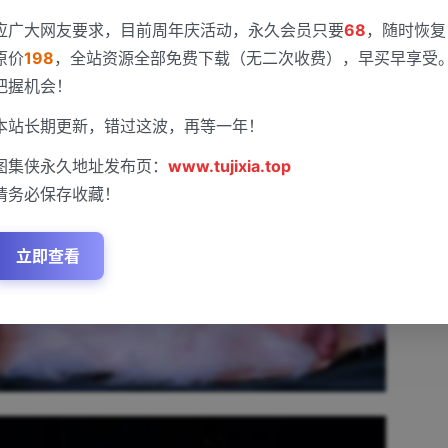
应广大网友要求，目前周年庆活动，永久会员只要
68
，随时恢复
原价
198
，全站资源全部免费下载（无二次收费），早买早享受
把握机会！
本站长期更新，错过这波，再等一年！
图集侠永久地址发布页：
www.tujixia.top
请务必保存收藏！
立即查看