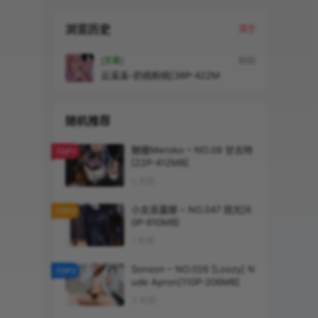
浏览历史
清空
[文章]
刚刚
云溪溪–奶桃粉桃[38P-422M
随机推荐
魅瞳Meroko – NO.09 甘古特
TOP1
[22P-412MB]
5 天前
小女巫露娜 – NO.047 琉光[6
TOP2
0P-910MB]
1 年前
Sonson – NO.026 [Loozy] N
TOP3
ude Apron[110P-206MB]
3 年前