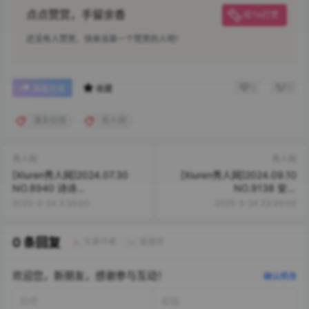
点点赞赏，手留余香
给TA打赏
还没有人赞赏，快来当第一个赞赏的人吧！
0
0
海报分享
收藏
潘多拉哦
秀人网
秀人网
秀人网
[Xiuren秀人网]2024.07.30
[Xiuren秀人网]2024.09.10
NO.8940 诗诗
NO.9138 安然
kiki[72+1P/671MB]
anran[82+1P/700MB]
2025-3-24 3:35:00
2025-3-24 23:35:00
0 条回复
文章作者
管理员
A
M
欢迎您，新朋友，感谢参与互动！
确认修改