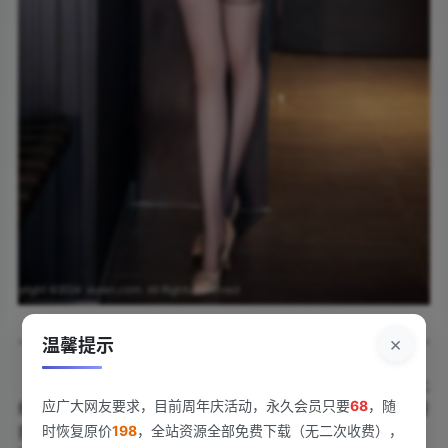
×
温馨提示
《[Xiuren秀人网]2024.07.29 NO.8929 潘多拉哦》新鲜上
应广大网友要求，目前周年庆活动，永久会员只要
68
，随
线！84张高清写真+1张专属特写，793MB的视觉盛宴直接
时恢复原价
198
，全站资源全部免费下载（无二次收费），
拉满期待值。潘多拉哦这次化身神秘缪斯，黑色蕾丝裙勾