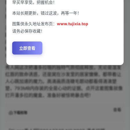
勒曼妙曲线，暖阳下的慵懒眼神瞬间击中人心。秀人网镜
早买早享受。把握机会！
头总能捕捉到最撩人的细节——锁骨上水珠滑落，指尖轻
本站长期更新，错过这波，再等一年！
抚发丝，光影交错间把氛围感玩到极致。
图集侠永久地址发布页：
www.tujixia.top
海边白纱裙造型直接封神！薄纱随风扬起，潘多拉哦赤足
请务必保存收藏！
踩在沙滩上，发梢沾着细碎金粉，美得让人挪不开眼。室
内场景更绝，丝绸吊带滑落肩头，暖黄灯光把皮肤镀上蜜
立即查看
糖色，每一张都像在讲故事。84P内容从纯欲到御姐无缝
切换，最后那张闭眼特写直接让人想设置成手机壁纸。
秀人网这次把潘多拉哦的独特气质彻底释放，无论是湿发
红唇的致命诱惑，还是窝在沙发里的居家慵懒，都带着让
人心跳加速的魔力。高清画质连睫毛颤动都看得清清楚
楚，793MB内存装的全是心动的证据。点开这套图集就像
打开潘多拉的魔盒，准备好被惊艳暴击吧！
查看
下载权限