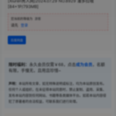
[Xiuren秀人网]2024.07.29 NO.8929 潘多拉哦
[84+1P/793MB]
您当前的等级为
游客
请先
登录
百度网盘
限时福利：
永久会员仅需￥68，点击
成为会员
，名额
有限，手慢无，且用且珍惜~
声明：
本站所有文章，如无特殊说明或标注，均为本站原创发布。
任何个人或组织，在未征得本站同意时，禁止复制、盗用、采集、
发布本站内容到任何网站、书籍等各类媒体平台。如若本站内容侵
犯了原著者的合法权益，可联系我们进行处理。