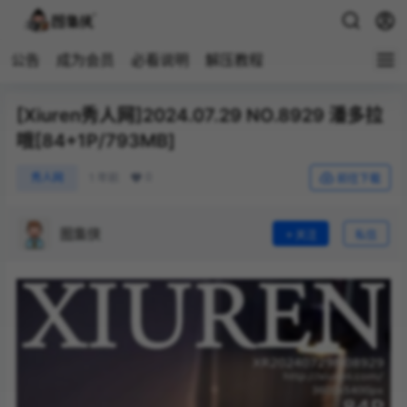
公告
成为会员
必看说明
解压教程
[Xiuren秀人网]2024.07.29 NO.8929 潘多拉
哦[84+1P/793MB]
0
秀人网
1 年前
前往下载
图集侠
关注
私信