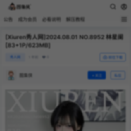
公告
成为会员
必看说明
解压教程
[Xiuren秀人网]2024.08.01 NO.8952 林星阑
[83+1P/623MB]
0
秀人网
1 年前
前往下载
图集侠
关注
私信