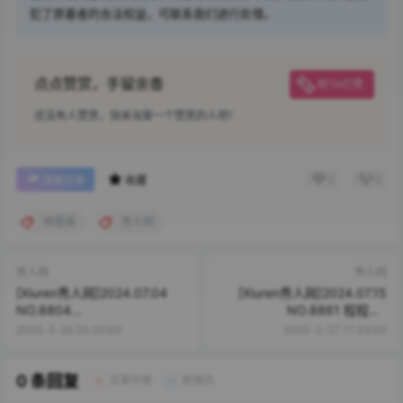
犯了原著者的合法权益，可联系我们进行处理。
点点赞赏，手留余香
给TA打赏
还没有人赞赏，快来当第一个赞赏的人吧！
0
0
海报分享
收藏
林星阑
秀人网
秀人网
秀人网
[Xiuren秀人网]2024.07.04
[Xiuren秀人网]2024.07.15
NO.8804
NO.8861 程程程-
lingyu69[84+1P/682MB]
[83+1P/608MB]
2025-3-26 20:35:00
2025-3-27 11:35:00
0 条回复
文章作者
管理员
A
M