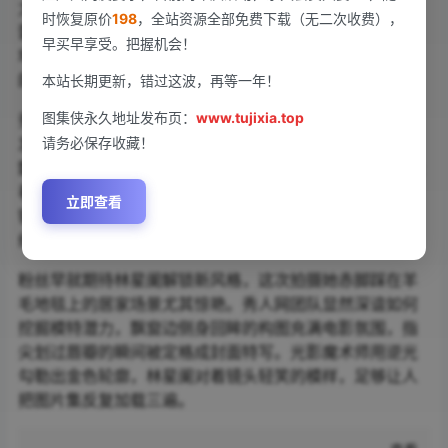
力。暖阳洒落的露台、光影交错的室内布景，她时而身着
时恢复原价
198
，全站资源全部免费下载（无二次收费），
蕾丝白裙诠释清纯，时而换上皮质短装展现飒爽，丝绸质
早买早享受。把握机会！
地的吊带裙勾勒出流畅肩线，每一帧都像从画报里走出来
的女主角。
本站长期更新，错过这波，再等一年！
图集侠永久地址发布页：
www.tujixia.top
秀人网这次将镜头对准林星阑极具辨识度的五官，微卷长
请务必保存收藏！
发垂落锁骨，眼尾轻扬带着三分慵懒。特写镜头里连睫毛
颤动都清晰可见，623MB的超大文件量保证画质细腻到能
看清衣料纹理。三套造型跨度从甜美到冷艳，珍珠耳钉与
立即查看
铆钉手环的碰撞暗示着角色切换，背景里虚化的城市天际
线更添故事感。
粉丝早就期待林星阑解锁新风格，这次拍摄她赤脚踩在羊
毛地毯上的居家场景尤其惊艳。秀人网团队显然深谙如何
挖掘模特潜力，飘窗边侧身回眸的构图充满电影氛围，指
尖划过唇瓣的瞬间被定格成封面特写。光影魔术师用逆光
勾勒出金色轮廓，林星阑对着镜头轻笑的模样，足够让人
把图片集反复加载三遍。