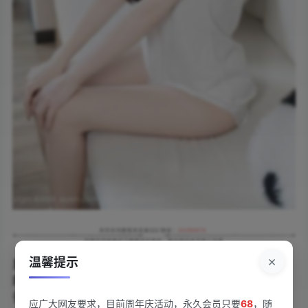
×
温馨提示
夏日的视觉盛宴在镜头前绽放！《[Xiuren秀人
网]2024.08.01 NO.8952 林星阑[83+1P/623MB]》用83
张高清写真+1张专属封面，定格了模特林星阑的多重魅
应广大网友要求，目前周年庆活动，永久会员只要
68
，随