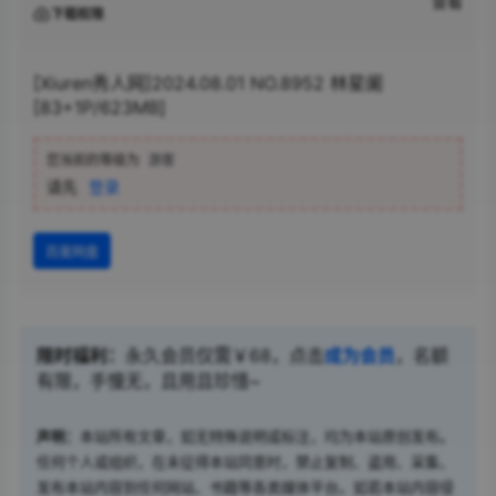
查看
下载权限
[Xiuren秀人网]2024.08.01 NO.8952 林星阑
[83+1P/623MB]
您当前的等级为
游客
请先
登录
百度网盘
限时福利：
永久会员仅需￥68，点击
成为会员
，名额
有限，手慢无，且用且珍惜~
声明：
本站所有文章，如无特殊说明或标注，均为本站原创发布。
任何个人或组织，在未征得本站同意时，禁止复制、盗用、采集、
发布本站内容到任何网站、书籍等各类媒体平台。如若本站内容侵