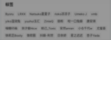
标签
Byoru
LRXX
Natsuko夏夏子
rioko凉凉子
Umeko J
vmb
yiko湿润兔
yuuhui玉汇
ZinieQ
丽柜
咬一口兔娘
唐安琪
喵糖印画
奈汐酱Nice
妲己_Toxic
安然anran
小仓千代w
尤蜜荟
徐莉芝Booty
微密圈
抖娘-利世
日奈娇
星之迟迟
杏子Yada
杨晨晨Yome
林星阑
桜井宁宁
梦心玥
水淼aqua
首页
专题
认证
搜索
菜单
我的
洛璃LoLiSAMA
爱尤物(尤果网)
王雨纯
王馨瑶yanni
玥儿玥er
白银81
神楽坂真冬
秀人网
精选单套
芝芝Booty
蠢沫沫
语画界
陆萱萱
雅拉伊
雨波_HaneAme
鱼子酱Fish
Copyright © 2026
图集侠 - 高清图集资源平台！
查询 12 次，耗时 0.6540 秒