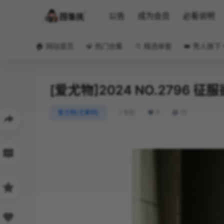
公告
成为会员
必看说明
🏠 网站首页
💎 热门合集
📁 精选单套
👑 秀人旗下
[爱尤物]2024 NO.2796 征服
0
15
爱尤物(尤果网)
1 年前