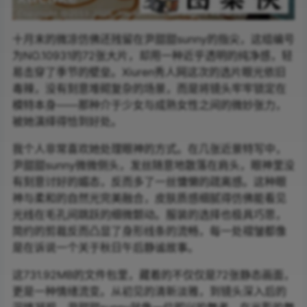
十月末的微凉仿佛还残留在尹甜甜sunny的指尖，这组编号
为NO.10931的72张大片，却用一种近乎透明的纯净感，轻
易击穿了季节的壁垒。Xiuren秀人网这次的选片眼光依旧
毒辣，没有刻意堆砌复杂的场景，而是将镜头牢牢锁定在
模特本身——那种介于少女与成熟女性之间的微妙张力，
被她演绎得恰到好处。
我个人非常喜欢她处理眼神的方式。在几张近景特写中，
尹甜甜sunny微微侧头，发丝随意地散落在肩头，眼神里没
有刻意讨好的媚态，反而多了一丝慵懒的疏离感。这种眼
神与柔和的自然光完美融合，皮肤质感细腻得仿佛能看见
光线在毛孔间跳跃的细微颤动。服装的选择也极具巧思，
简约的剪裁反而凸显了身形线条的流畅，每一处褶皱都像
是在诉说一个关于秋日午后静谧故事。
这731.92MB的文件包里，藏着的不仅仅是72张静态画面，
更是一种情绪流变。从初见的清新淡雅，到镜头深入后的