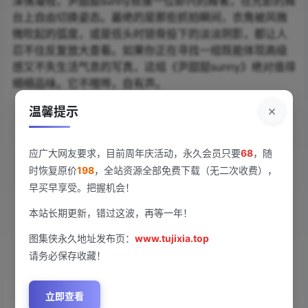
深情凝视，尹甜甜sunny就像一位即兴的舞者，在光影的舞
台上自由切换姿态。最绝的是那些抓拍瞬间，衣角被风微
微吹起的弧度，或是低头时锁骨投下的淡淡阴影，都让人
忍不住反复放大查看。如果你正在寻找一组既能体现高级
感又不失生活气息的写真，这组《尹甜甜sunny》绝对值得
细细品味。它不喧哗，自有声。
×
温馨提示
查看
下载权限
应广大网友要求，目前周年庆活动，永久会员只要
68
，随
[Xiuren秀人网]2025.10.30 NO.10931 尹甜甜
时恢复原价
198
，全站资源全部免费下载（无二次收费），
sunny[72P/731.92MB]
早买早享受。把握机会！
本站长期更新，错过这波，再等一年！
您当前的等级为
游客
请先
登录
图集侠永久地址发布页：
www.tujixia.top
请务必保存收藏！
百度网盘
立即查看