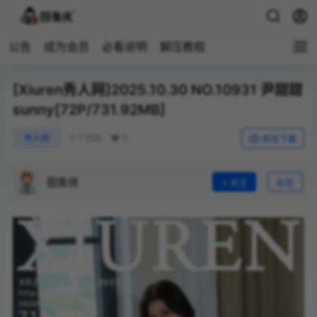
公告
成为会员
必看说明
解压教程
[Xiuren秀人网]2025.10.30 NO.10931 尹甜甜
sunny[72P/731.92MB]
0
秀人网
2 个月前
前往下载
图集侠
关注
私信