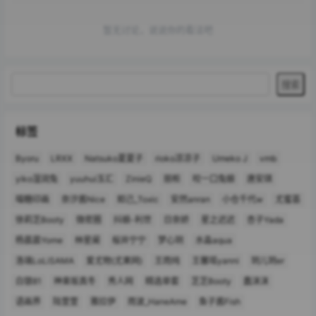
暂无讨论，说说你的看法吧
标签
Byoru
LRXX
Natsuko夏夏子
rioko凉凉子
Umeko J
vmb
yiko湿润兔
yuuhui玉汇
ZinieQ
丽柜
咬一口兔娘
唐安琪
喵糖印画
奈汐酱Nice
妲己_Toxic
安然anran
小仓千代w
尤蜜荟
徐莉芝Booty
微密圈
抖娘-利世
日奈娇
星之迟迟
杏子Yada
杨晨晨Yome
林星阑
桜井宁宁
梦心玥
水淼aqua
洛璃LoLiSAMA
爱尤物(尤果网)
王雨纯
王馨瑶yanni
玥儿玥er
白银81
神楽坂真冬
秀人网
精选单套
芝芝Booty
蠢沫沫
语画界
陆萱萱
雅拉伊
雨波_HaneAme
鱼子酱Fish