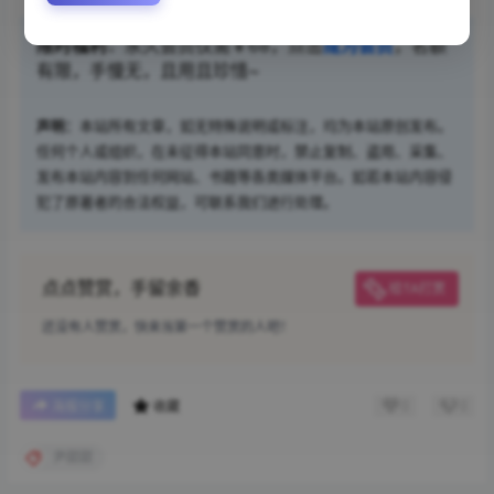
限时福利：
永久会员仅需￥68，点击
成为会员
，名额
有限，手慢无，且用且珍惜~
声明：
本站所有文章，如无特殊说明或标注，均为本站原创发布。
任何个人或组织，在未征得本站同意时，禁止复制、盗用、采集、
发布本站内容到任何网站、书籍等各类媒体平台。如若本站内容侵
犯了原著者的合法权益，可联系我们进行处理。
点点赞赏，手留余香
给TA打赏
还没有人赞赏，快来当第一个赞赏的人吧！
0
0
海报分享
收藏
尹甜甜