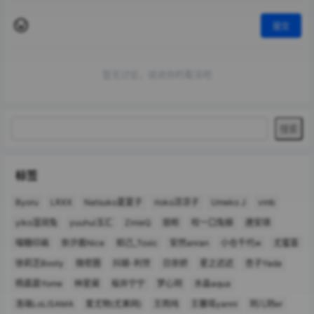
提交
暂无讨论，说说你的看法吧
标签
Byoru
LRXX
Natsuko夏夏子
rioko凉凉子
Umeko J
vmb
yiko湿润兔
yuuhui玉汇
ZinieQ
丽柜
咬一口兔娘
唐安琪
喵糖印画
奈汐酱Nice
妲己_Toxic
安然anran
小仓千代w
尤蜜荟
徐莉芝Booty
微密圈
抖娘-利世
日奈娇
星之迟迟
杏子Yada
杨晨晨Yome
林星阑
桜井宁宁
梦心玥
水淼aqua
洛璃LoLiSAMA
爱尤物(尤果网)
王雨纯
王馨瑶yanni
玥儿玥er