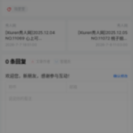
陆萱萱
秀人网
秀人网
[Xiuren秀人网]2025.12.04
[Xiuren秀人网]2025.12.05
NO.11069 心上可
NO.11072 桃子姐姐
Flora[81P/832.27MB]
[87P/1.06GB]
2026-7-7 18:51:00
2026-7-8 11:03:00
0 条回复
文章作者
管理员
A
M
欢迎您，新朋友，感谢参与互动！
确认修改