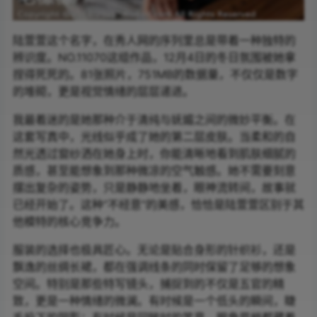
陆萱萱这个名字，在秀人网的序列里总是带着一种独特的
辨识度。NO.11070这组作品，12月4日的冬日氛围被她拿
捏得死死的。81张照片，751MB的数据量，不仅仅是数字
的堆砌，更是视觉情绪的层层递进。
我最着迷的是她那种介于清纯与妩媚之间的微妙平衡。在
这套写真中，光线似乎成了她的第二层皮肤。当柔和的自
然光透过窗纱洒在她身上时，你能清晰地看到肌肤细腻的
质感，甚至能想象到那种微凉的空气触感。她不需要刻意
摆出复杂的姿势，只是静静地坐着，眼神流转间，故事就
已经开始了。这种“不经意”的美感，恰恰是陆萱萱区别于其
他模特的核心竞争力。
服装的选择也极具匠心。无论是贴合身形的针织衫，还是
飘逸的丝绸长裙，都在强调线条的同时保留了足够的想象
空间。特别是那些特写镜头，捕捉到的不仅是五官的精
致，更是一种情绪的微澜。有时候是一个低头的瞬间，睫