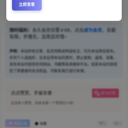
百度网盘
立即查看
限时福利：
永久会员仅需￥68，点击
成为会员
，名额
有限，手慢无，且用且珍惜~
声明：
本站所有文章，如无特殊说明或标注，均为本站原创发布。
任何个人或组织，在未征得本站同意时，禁止复制、盗用、采集、
发布本站内容到任何网站、书籍等各类媒体平台。如若本站内容侵
犯了原著者的合法权益，可联系我们进行处理。
点点赞赏，手留余香
给TA打赏
还没有人赞赏，快来当第一个赞赏的人吧！
0
0
海报分享
收藏