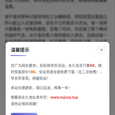
毛投下的阴影；有时候是回眸时的笑意，眼角眉梢都藏着
温柔。
我不喜欢那种过度修饰的工业糖精感，而陆萱萱这套图之
所以能让人反复回味，就在于它的真实与灵动。每一张照
片都像是一帧电影截图，定格了时间，也定格了那个瞬间
的独特气息。对于喜欢秀人网风格的人来说，这绝对是一
份不容错过的视觉盛宴。它不喧哗，却自有力量，让人在
浏览的过程中，不知不觉就沉浸在那份静谧的美好里。
×
温馨提示
查看
下载权限
应广大网友要求，目前周年庆活动，永久会员只要
68
，随
时恢复原价
198
，全站资源全部免费下载（无二次收费），
早买早享受。把握机会！
[Xiuren秀人网]2025.12.04 NO.11070 陆萱萱
[81P/751.43MB]
本站长期更新，错过这波，再等一年！
您当前的等级为
图集侠永久地址发布页：
游客
www.tujixia.top
请先
登录
请务必保存收藏！