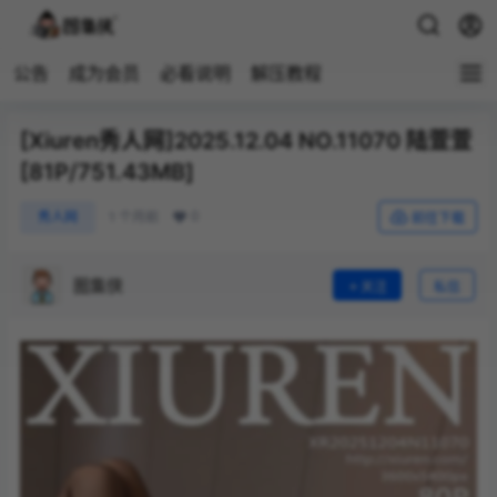
公告
成为会员
必看说明
解压教程
[Xiuren秀人网]2025.12.04 NO.11070 陆萱萱
[81P/751.43MB]
0
秀人网
1 个月前
前往下载
图集侠
关注
私信