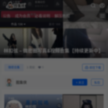
公告
成为会员
必看说明
解压教程
林扣弦 – 微密圈写真&视频合集【持续更新中】
0
微密合集
3 周前
前往下载
图集侠
关注
私信