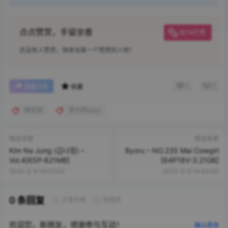
点点赞赏，手留余香
给TA打赏
还没有人赞赏，快来当第一个赞赏的人吧！
0
0
海报分享
收藏
微密圈
黎允熙baby
精选单套
精选单套
Kim Na Jung (김나정) –
Byoru – NO.235 Mai Cowgirl
Vol.4[65P-821MB]
[64P18V-3.21GB]
2025-5-9 14:02:00
2025-5-9 14:44:00
0 条回复
文章作者
管理员
A
M
欢迎您，新朋友，感谢参与互动！
确认修改