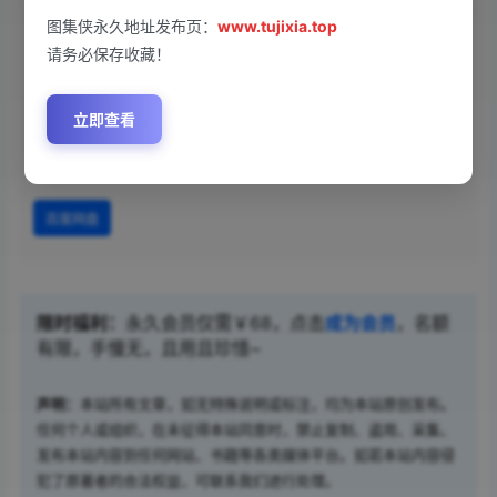
图集侠永久地址发布页：
www.tujixia.top
[微密圈]黎允熙baby – 绿色情趣白色蕾丝[21P6V-
请务必保存收藏！
247MB]
立即查看
您当前的等级为
游客
请先
登录
百度网盘
限时福利：
永久会员仅需￥68，点击
成为会员
，名额
有限，手慢无，且用且珍惜~
声明：
本站所有文章，如无特殊说明或标注，均为本站原创发布。
任何个人或组织，在未征得本站同意时，禁止复制、盗用、采集、
发布本站内容到任何网站、书籍等各类媒体平台。如若本站内容侵
犯了原著者的合法权益，可联系我们进行处理。