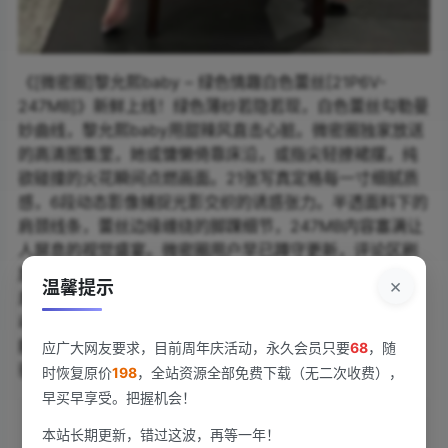
《[微密圈]黎允熙baby – 绿色情趣白色蕾丝[21P6V-
247MB]》新鲜上线！绿色薄纱若隐若现，白色蕾丝勾勒曼
妙曲线，黎允熙baby用甜辣风直击心脏。微密圈独家放送
的高清图集里，她或慵懒倚靠床沿，或指尖轻撩裙摆，纯
欲碰撞的火花瞬间点燃画面。21张写真定格每一寸细腻质
感，6段动态影像捕捉光影交织的诱惑张力。半透面料下的
肩颈线条，蕾丝边缘缠绕的脚踝细节，247MB内容塞满让
人屏息的视觉盛宴。微密圈用户早已蹲守更新，评论区刷
屏“姐姐杀我”。黎允熙baby这次大胆尝试青涩与成熟的反
×
温馨提示
差，薄如蝉翼的绿纱裹住白皙肌肤，蕾丝蝴蝶结在腰际晃
动——谁能忍住不多点几次放大键？指尖滑动屏幕，仿佛
能触到衣料的纹理。点击链接，解锁完整版心跳加速体
应广大网友要求，目前周年庆活动，永久会员只要
68
，随
验！
时恢复原价
198
，全站资源全部免费下载（无二次收费），
早买早享受。把握机会！
查看
下载权限
本站长期更新，错过这波，再等一年！