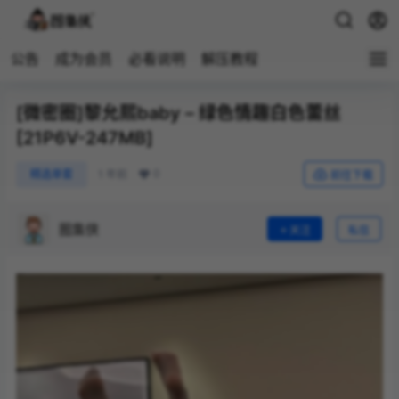
公告
成为会员
必看说明
解压教程
[微密圈]黎允熙baby – 绿色情趣白色蕾丝
[21P6V-247MB]
0
精选单套
1 年前
前往下载
图集侠
关注
私信