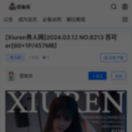
公告
成为会员
必看说明
解压教程
[Xiuren秀人网]2024.03.12 NO.8213 苏可
er[60+1P/457MB]
0
秀人网
1 年前
前往下载
图集侠
关注
私信