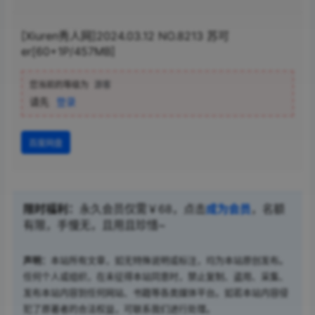
[Xiuren秀人网]2024.03.12 NO.8213 苏可
er[60+1P/457MB]
您当前的等级为
游客
请先
登录
百度网盘
限时福利：
永久会员仅需￥68，点击
成为会员
，名额
有限，手慢无，且用且珍惜~
声明：
本站所有文章，如无特殊说明或标注，均为本站原创发布。
任何个人或组织，在未征得本站同意时，禁止复制、盗用、采集、
发布本站内容到任何网站、书籍等各类媒体平台。如若本站内容侵
犯了原著者的合法权益，可联系我们进行处理。