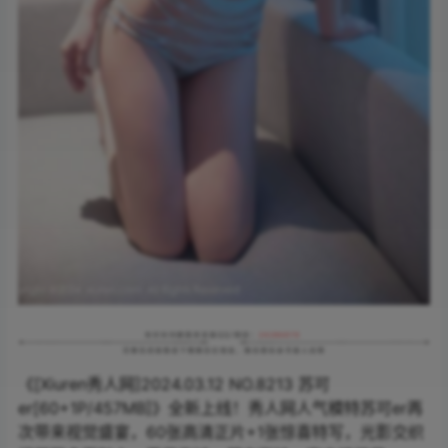
《[Xiuren秀人网]2024.03.12 NO.8213 苏可
er[60+1P/457MB]》全新上线！秀人网人气模特苏可er再
次带来视觉盛宴，60张高清正片+1张惊喜特写，光影交织