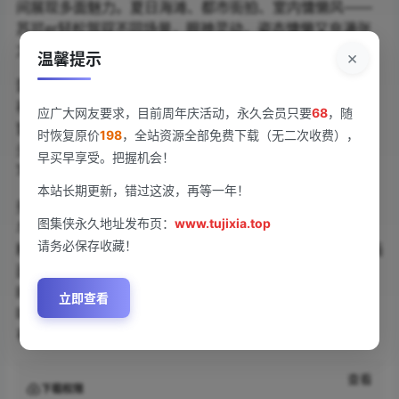
间展现多面魅力。夏日海滩、都市街拍、室内慵懒风——
苏可er轻松驾驭不同场景，眼神灵动，姿态慵懒又充满张
力。
×
温馨提示
蕾丝吊带勾勒曼妙曲线，碎花短裙洋溢青春气息，纯白衬
衫透出若隐若现的性感。苏可er在镜头前游刃有余，或倚
应广大网友要求，目前周年庆活动，永久会员只要
68
，随
窗凝望，或赤足踏浪，每帧画面都像精心雕琢的电影镜
时恢复原价
198
，全站资源全部免费下载（无二次收费），
头。457MB超清画质让发丝细节与衣料纹理纤毫毕现，特
早买早享受。把握机会！
写镜头定格她标志性的梨涡浅笑。
本站长期更新，错过这波，再等一年！
秀人网持续输出高质量内容，这次拍摄特别加入黄昏逆光
图集侠永久地址发布页：
www.tujixia.top
与柔焦滤镜效果，朦胧光影中的苏可er仿佛自带故事感。
请务必保存收藏！
粉丝热议的“天台蓝裙”造型也收录其中，微风拂过裙摆的画
面已成经典。60张作品完整呈现从晨光熹微到霓虹初上的
时光流转，最后那张未公开的侧颜特写值得反复放大品
立即查看
味。点击收藏这套充满呼吸感的视觉日记，感受苏可er独
有的氛围美学。
查看
下载权限