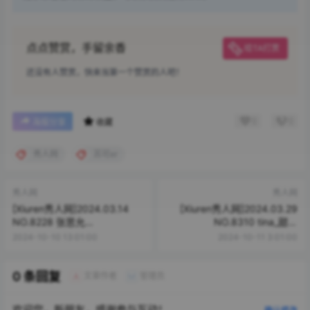
点点赞赏，手留余香
给TA打赏
还没有人赞赏，快来当第一个赞赏的人吧！
0
0
海报分享
收藏
秀人网
苏可er
秀人网
秀人网
[Xiuren秀人网]2024.03.14
[Xiuren秀人网]2024.03.29
NO.8228 张思允
NO.8310 tina_甜仔
Nice[85+1P/843MB]
[64+1P/563MB]
2024-10-10 13:01:00
2024-10-11 3:01:00
0 条回复
文章作者
管理员
A
M
欢迎您，新朋友，感谢参与互动！